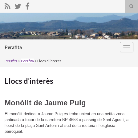
Alte
el
Search for:
form
de
bús
Perafita
Alter
la
Perafita
>
Perafita
> Llocs d’interès
nave
Llocs d’interès
Monòlit de Jaume Puig
El monòlit dedicat a Jaume Puig es troba ubicat en una petita zona
jardinada a tocar de la carretera BP-4653 o passeig de Sant Agustí, a
l’oest de la plaça Sant Antoni i al sud de la rectoria i l’església
parroquial.