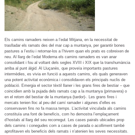
Els camins ramaders neixen a l’edat Mitjana, en la necessitat de
traslladar els ramats des del mar cap a muntanya, per garantir bones
pastures a l’estiu i retornar-los a l’hivern quan els prats es cobreixen de
neu. Al llarg de l’edat Moderna els camins ramaders es van anar
consolidant i fou al voltant dels segles XVIII i XIX que la transhumància
arriba al punt àlgid. Al Lluçanès, que proveïa importants pastures
intermèdies, es vivia en funció a aquests camins, els quals generaven
una potent activitat econòmica i consolidaven els principals nuclis de
població. Emergia el sector tèxtil llaner i les grans fires de bestiar – que
coincidien amb la pujada dels ramats cap a la muntanya (primavera) o
en el retorn del bestiar de la muntanya (tardor)-. Les grans fires i
mercats tenien lloc al peu del camí ramader i algunes d’elles es
conservaven fins no fa massa temps. L’activitat vinculada als camins
constituïa una font de beneficis, com ho demostra l’emplaçament
d’hostals al llarg del seu recorregut. Les cases pairals ubicades prop
dels camins i conegudes com a cases de parada o acolliment també
aprofitaven els beneficis dels ramats i n’atenien les seves necessitats.