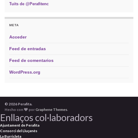
Tuits de @Perafitenc
META
Acceder
Feed de entradas
Feed de comentarios
WordPress.org
© 2026 Perafita.
Hecho con
por
Graphene Themes
.
Enllaços col·laboradors
Ajuntament de Perafita
Consorci del Lluçanès
La Burricleta