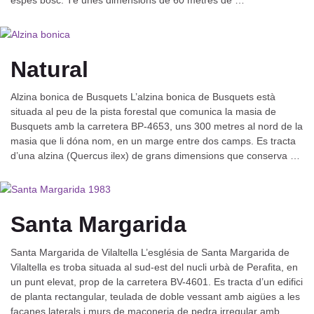
espès bosc. Té unes dimensions de 60 metres de …
Natural
Alzina bonica de Busquets L’alzina bonica de Busquets està
situada al peu de la pista forestal que comunica la masia de
Busquets amb la carretera BP-4653, uns 300 metres al nord de la
masia que li dóna nom, en un marge entre dos camps. Es tracta
d’una alzina (Quercus ilex) de grans dimensions que conserva …
Santa Margarida
Santa Margarida de Vilaltella L’església de Santa Margarida de
Vilaltella es troba situada al sud-est del nucli urbà de Perafita, en
un punt elevat, prop de la carretera BV-4601. Es tracta d’un edifici
de planta rectangular, teulada de doble vessant amb aigües a les
façanes laterals i murs de maçoneria de pedra irregular amb