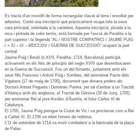
Es tracta d’un monòlit de forma rectangular clavat al terra i envoltat per
arbustos. Conté una inscripció que pràcticament ocupa tota la seva
cara principal, orientada a la carretera. Aquesta inscripció, picada a la
roca i pintada de color terrós, està formada per l’escut de Perafita a la
part superior i la llegenda “AL / NOSTRE COMPATRICI / JAUME PUIG
/ + XI – IX – MDCCXIV / GUERRA DE SUCCESSIÓ” ocupant la part
central.
Jaume Puig i Beuló (s.XVII, Perafita- 1714, Barcelona) participà
activament en els fets de principis del segle XVIII que desembocaren
en la Guerra de Successió. Fou un del firmants, juntament amb els
seus fills Francesc i Antoni Puig i Sorribes, del anomenat Pacte dels
Vigatans (17 de maig de 1705), document que donava poders als
Doctors Antoni Peguera i Domènec Parera, per tal d’arribar a un Tractat
d’Aliança amb els anglesos, el Tractat de Gènova (20 de Juny, 1705)
per anomenar Rei al jove Arxiduc d’Àustria, el futur Carles III de
Catalunya.
El 1705, Jaume Puig prengue la Ciutat de Vic i va proclamar com a Rei
a Carles III. El 1706 va rebre honors de noblesa.
L’11 de setembre de 1714 va morir combatent a la barricada de la plaça
de Palau.