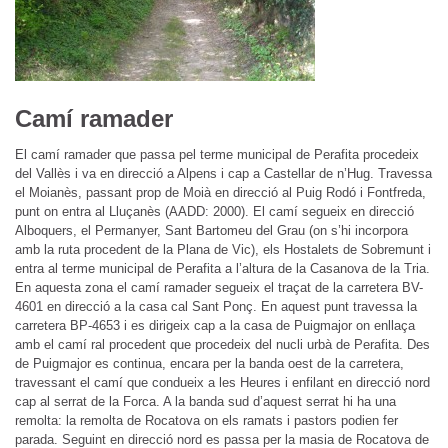
Camí ramader
El camí ramader que passa pel terme municipal de Perafita procedeix
del Vallès i va en direcció a Alpens i cap a Castellar de n’Hug. Travessa
el Moianès, passant prop de Moià en direcció al Puig Rodó i Fontfreda,
punt on entra al Lluçanès (AADD: 2000). El camí segueix en direcció
Alboquers, el Permanyer, Sant Bartomeu del Grau (on s’hi incorpora
amb la ruta procedent de la Plana de Vic), els Hostalets de Sobremunt i
entra al terme municipal de Perafita a l’altura de la Casanova de la Tria.
En aquesta zona el camí ramader segueix el traçat de la carretera BV-
4601 en direcció a la casa cal Sant Ponç. En aquest punt travessa la
carretera BP-4653 i es dirigeix cap a la casa de Puigmajor on enllaça
amb el camí ral procedent que procedeix del nucli urbà de Perafita. Des
de Puigmajor es continua, encara per la banda oest de la carretera,
travessant el camí que condueix a les Heures i enfilant en direcció nord
cap al serrat de la Forca. A la banda sud d’aquest serrat hi ha una
remolta: la remolta de Rocatova on els ramats i pastors podien fer
parada. Seguint en direcció nord es passa per la masia de Rocatova de