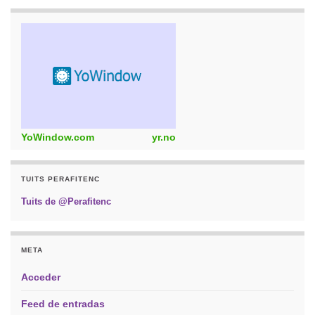
YoWindow.com
yr.no
TUITS PERAFITENC
Tuits de @Perafitenc
META
Acceder
Feed de entradas