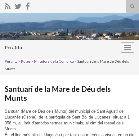
Alte
el
Search for:
form
de
bús
Perafita
Alter
la
Perafita
>
Rutes
>
Miradors de la Comarca
> Santuari de la Mare de Déu dels
nave
Munts
Santuari de la Mare de Déu dels
Munts
Santuari (Mare de Déu dels Munts) del municipi de Sant Agustí de
Lluçanès (Osona), de la parròquia de Sant Boi de Lluçanès, situat a 1
058 m, al límit d’ambdós termes municipals, al cim del tossal dels
Munts.
És el lloc més alt del Lluçanès i per tant una referència visual, en un dia