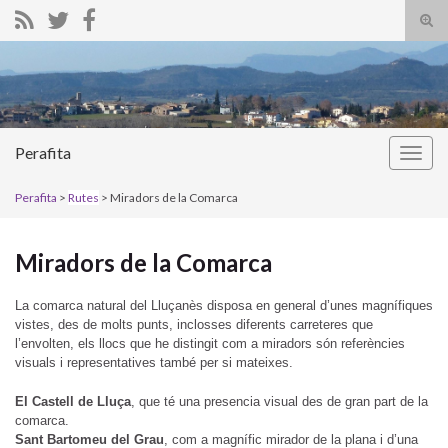
Alte
el
Search for:
form
de
bús
Perafita
Alter
la
Perafita
>
Rutes
> Miradors de la Comarca
nave
Miradors de la Comarca
La comarca natural del Lluçanès disposa en general d’unes magnífiques
vistes, des de molts punts, inclosses diferents carreteres que
l’envolten, els llocs que he distingit com a miradors són referències
visuals i representatives també per si mateixes.
El Castell de Lluça
, que té una presencia visual des de gran part de la
comarca.
Sant Bartomeu del Grau
, com a magnífic mirador de la plana i d’una