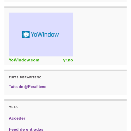
YoWindow.com
yr.no
TUITS PERAFITENC
Tuits de @Perafitenc
META
Acceder
Feed de entradas