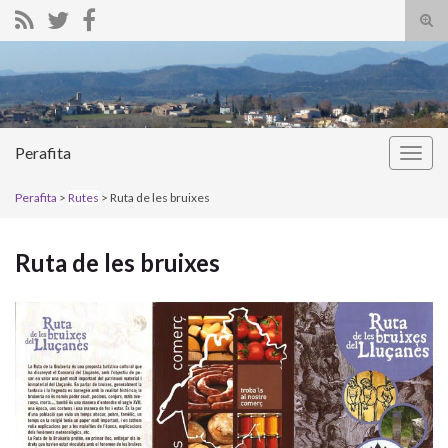
Alte
el
Search for:
form
de
bús
Perafita
Alter
la
Perafita
>
Rutes
> Ruta de les bruixes
nave
Ruta de les bruixes