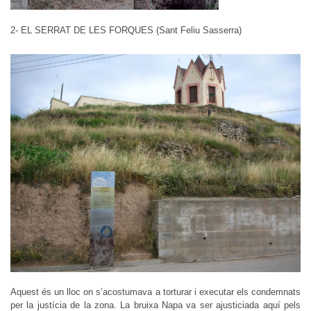
2- EL SERRAT DE LES FORQUES (Sant Feliu Sasserra)
Aquest és un lloc on s’acostumava a torturar i executar els condemnats
per la justícia de la zona. La bruixa Napa va ser ajusticiada aquí pels