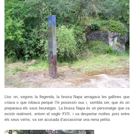
Lloc on, segons la llegenda, la bruixa Napa amagava les gallines que
criava o que robava perquè l’hi posessin ous i, sembla ser, que és on
preparava els seus beuratges. La bruixa Napa és un personatge que va
existir realment, entorn el segle XVII, i va despertar moltes pors entre
els seus veïns; va ser acusada d’assassinar una nena petita.