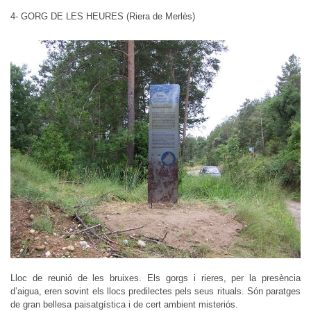
4- GORG DE LES HEURES (Riera de Merlès)
Lloc de reunió de les bruixes. Els gorgs i rieres, per la presència
d’aigua, eren sovint els llocs predilectes pels seus rituals. Són paratges
de gran bellesa paisatgística i de cert ambient misteriós.