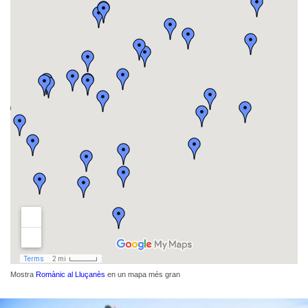
Mostra
Romànic al Lluçanès
en un mapa més gran