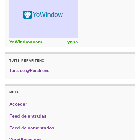
YoWindow.com
yr.no
TUITS PERAFITENC
Tuits de @Perafitenc
META
Acceder
Feed de entradas
Feed de comentarios
WordPress.org