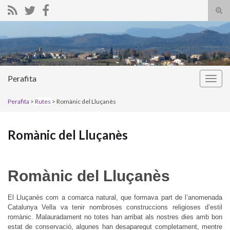
Alte
el
Search for:
form
de
bús
Perafita
Alter
la
Perafita
>
Rutes
> Romànic del Lluçanès
nave
Romànic del Lluçanès
Romànic del Lluçanès
El Lluçanès com a comarca natural, que formava part de l’anomenada
Catalunya Vella va tenir nombroses construccions religioses d’estil
romànic. Malauradament no totes han arribat als nostres dies amb bon
estat de conservació, algunes han desaparegut completament, mentre