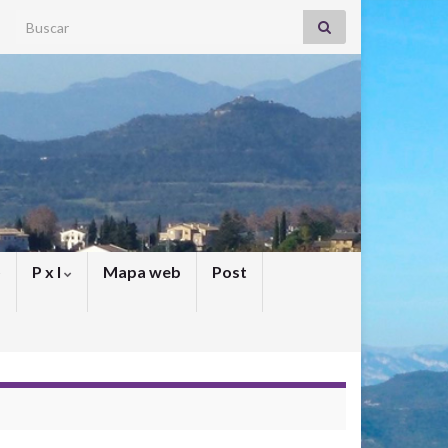
Search for:
P x I
Mapa web
Post