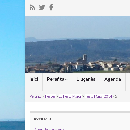
Inici
Perafita
Lluçanès
Agenda
Perafita
>
Festes
>
La Festa Major
>
Festa Major 2014
> 5
NOVETATS
Agenda propera