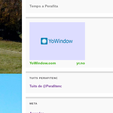
Temps a Perafita
YoWindow.com
yr.no
TUITS PERAFITENC
Tuits de @Perafitenc
META