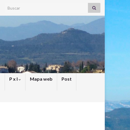
Search for:
P x I
Mapa web
Post