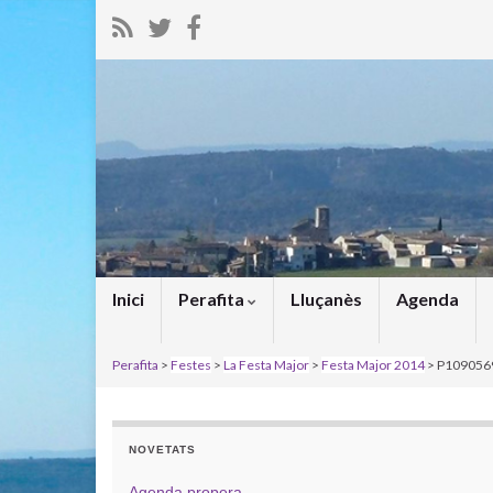
Inici
Perafita
Lluçanès
Agenda
Perafita
>
Festes
>
La Festa Major
>
Festa Major 2014
> P109056
NOVETATS
Agenda propera