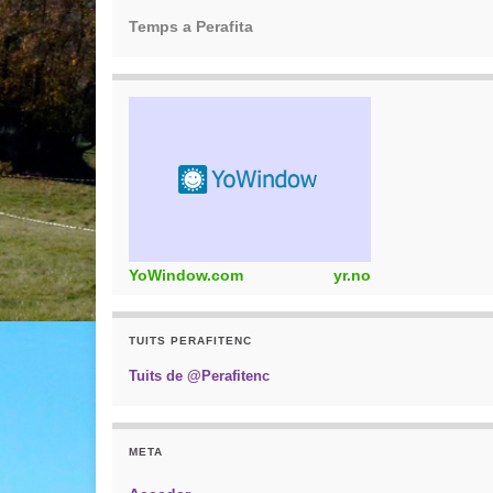
Temps a Perafita
YoWindow.com
yr.no
TUITS PERAFITENC
Tuits de @Perafitenc
META