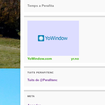
Temps a Perafita
YoWindow.com
yr.no
TUITS PERAFITENC
Tuits de @Perafitenc
META