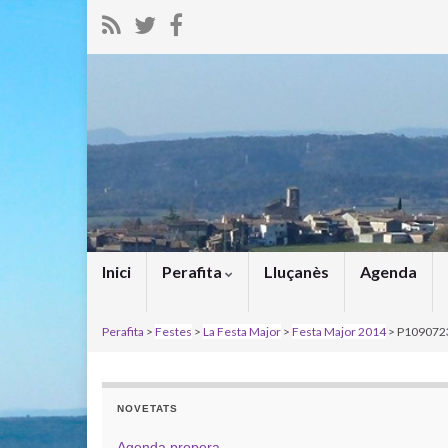
Inici
Perafita
Lluçanès
Agenda
Perafita
>
Festes
>
La Festa Major
>
Festa Major 2014
> P109072
NOVETATS
Agenda propera