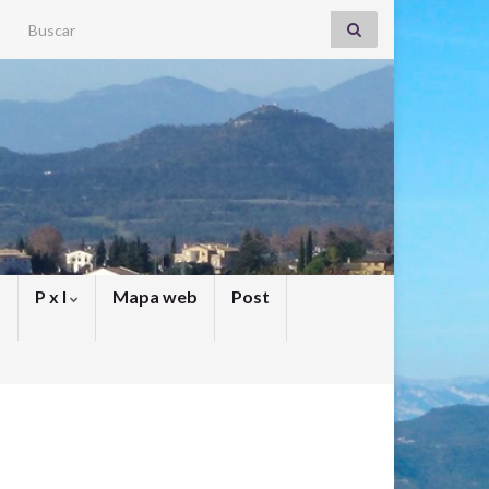
Search for:
P x I
Mapa web
Post