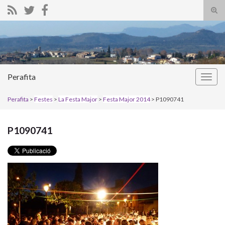
Alte
el
Search for:
form
de
bús
Perafita
Alter
la
Perafita
>
Festes
>
La Festa Major
>
Festa Major 2014
> P1090741
nave
P1090741